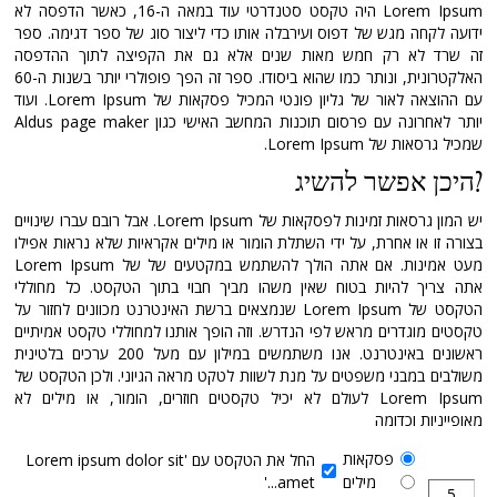
Lorem Ipsum היה טקסט סטנדרטי עוד במאה ה-16, כאשר הדפסה לא
ידועה לקחה מגש של דפוס ועירבלה אותו כדי ליצור סוג של ספר דגימה. ספר
זה שרד לא רק חמש מאות שנים אלא גם את הקפיצה לתוך ההדפסה
האלקטרונית, ונותר כמו שהוא ביסודו. ספר זה הפך פופולרי יותר בשנות ה-60
עם ההוצאה לאור של גליון פונטי המכיל פסקאות של Lorem Ipsum. ועוד
יותר לאחרונה עם פרסום תוכנות המחשב האישי כגון Aldus page maker
שמכיל גרסאות של Lorem Ipsum.
היכן אפשר להשיג?
יש המון גרסאות זמינות לפסקאות של Lorem Ipsum. אבל רובם עברו שינויים
בצורה זו או אחרת, על ידי השתלת הומור או מילים אקראיות שלא נראות אפילו
מעט אמינות. אם אתה הולך להשתמש במקטעים של של Lorem Ipsum
אתה צריך להיות בטוח שאין משהו מביך חבוי בתוך הטקסט. כל מחוללי
הטקסט של Lorem Ipsum שנמצאים ברשת האינטרנט מכוונים לחזור על
טקסטים מוגדרים מראש לפי הנדרש. וזה הופך אותנו למחוללי טקסט אמיתיים
ראשונים באינטרנט. אנו משתמשים במילון עם מעל 200 ערכים בלטינית
משולבים במבני משפטים על מנת לשוות לטקט מראה הגיוני. ולכן הטקסט של
Lorem Ipsum לעולם לא יכיל טקסטים חוזרים, הומור, או מילים לא
מאופייניות וכדומה
פסקאות
החל את הטקסט עם 'Lorem ipsum dolor sit
מילים
amet...'