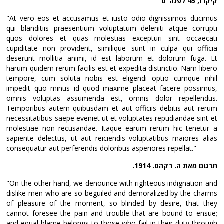
קיקרו, 45 לפנה"ס
"At vero eos et accusamus et iusto odio dignissimos ducimus
qui blanditiis praesentium voluptatum deleniti atque corrupti
quos dolores et quas molestias excepturi sint occaecati
cupiditate non provident, similique sunt in culpa qui officia
deserunt mollitia animi, id est laborum et dolorum fuga. Et
harum quidem rerum facilis est et expedita distinctio. Nam libero
tempore, cum soluta nobis est eligendi optio cumque nihil
impedit quo minus id quod maxime placeat facere possimus,
omnis voluptas assumenda est, omnis dolor repellendus.
Temporibus autem quibusdam et aut officiis debitis aut rerum
necessitatibus saepe eveniet ut et voluptates repudiandae sint et
molestiae non recusandae. Itaque earum rerum hic tenetur a
sapiente delectus, ut aut reiciendis voluptatibus maiores alias
consequatur aut perferendis doloribus asperiores repellat."
תרגום מאת ה. רקהם. 1914.
"On the other hand, we denounce with righteous indignation and
dislike men who are so beguiled and demoralized by the charms
of pleasure of the moment, so blinded by desire, that they
cannot foresee the pain and trouble that are bound to ensue;
and equal blame belongs to those who fail in their duty through