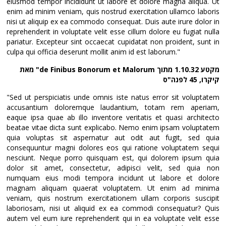
eiusmod tempor incididunt ut labore et dolore magna aliqua. Ut
enim ad minim veniam, quis nostrud exercitation ullamco laboris
nisi ut aliquip ex ea commodo consequat. Duis aute irure dolor in
reprehenderit in voluptate velit esse cillum dolore eu fugiat nulla
pariatur. Excepteur sint occaecat cupidatat non proident, sunt in
culpa qui officia deserunt mollit anim id est laborum."
מקטע 1.10.32 מתוך de Finibus Bonorum et Malorum" מאת
קיקרו, 45 לפנה"ס
"Sed ut perspiciatis unde omnis iste natus error sit voluptatem
accusantium doloremque laudantium, totam rem aperiam,
eaque ipsa quae ab illo inventore veritatis et quasi architecto
beatae vitae dicta sunt explicabo. Nemo enim ipsam voluptatem
quia voluptas sit aspernatur aut odit aut fugit, sed quia
consequuntur magni dolores eos qui ratione voluptatem sequi
nesciunt. Neque porro quisquam est, qui dolorem ipsum quia
dolor sit amet, consectetur, adipisci velit, sed quia non
numquam eius modi tempora incidunt ut labore et dolore
magnam aliquam quaerat voluptatem. Ut enim ad minima
veniam, quis nostrum exercitationem ullam corporis suscipit
laboriosam, nisi ut aliquid ex ea commodi consequatur? Quis
autem vel eum iure reprehenderit qui in ea voluptate velit esse