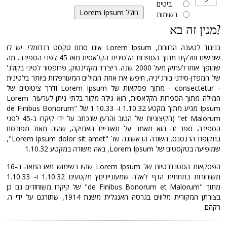
ביטים
רשימות
מנין זה בא?
בניגוד לטענה הרווחת, Lorem Ipsum אינו סתם טקסט רנדומלי. יש לו
שורשים וחלקים מתוך הספרות הלטינית הקלאסית מאז 45 לפני הספירה. מה
שהופך אותו לעתיק מעל 2000 שנה. ריצ'רד מקלינטוק, פרופסור לטיני בקולג'
של המפדן-סידני בורג'יניה, חיפש את אחת המילים המעורפלות ביותר בלטינית
- consectetur - מתוך פסקאות של Lorem Ipsum ודרך ציטוטים של
המילה מתוך הספרות הקלאסית, הוא גילה מקור בלתי ניתן לערעור. Lorem
Ipsum מגיע מתוך מקטע 1.10.32 ו- 1.10.33 של "de Finibus Bonorum
et Malorum" (הקיצוניות של הטוב והרע) שנכתב על ידי קיקרו ב-45 לפני
הספירה. ספר זה הוא מאמר על תאוריית האתיקה, שהיה מאוד מפורסם
בתקופת הרנסנס. השורה הראשונה של "Lorem ipsum dolor sit amet",
שמופיעה בטקסטים של Lorem Ipsum, באה משורה במקטע 1.10.32
הפסקאות הסטנדרטיות של Lorem Ipsum שהיו בשימוש מאז המאה ה-16
משוחזרות בתחתית הדף לאלה שמעונייניםץ מקטעים 1.10.32 ו- 1.10.33
מתוך "de Finibus Bonorum et Malorum" של קיקרו משוחזרים גם כן
בצורתן המקורית מלווים בגרסה האנגלית משנת 1914, שתורגם על ידי ה.
רקהם.