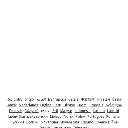
Česky
Hrvatski
中文简体
Català
Български
‫العربية
Shqip
Հայերեն
Dansk
Nederlands
English
Eesti
Filipino
Suomi
Français
ქართული
Latviski
Italiano
Indonesia
Magyar
हिन्दी
‫עברית
Ελληνικά
Deutsch
Lietuviškai
македонски
Melayu
Norsk
Polski
Português
Româna
Pyccкий
Српски
Slovenčina
Slovenščina
Español
Svenska
ไทย
Türkçe
Українська
Tiếng Việt