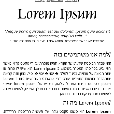
Lorem Ipsum
"Neque porro quisquam est qui dolorem ipsum quia dolor sit
amet, consectetur, adipisci velit..."
"אין אדם שאוהב את הכאב עצמו, מחפש אחריו ורוצה בו, רק מפני שזה כאב..."
למה אנו משתמשים בזה?
זוהי עובדה מבוססת שדעתו של הקורא תהיה מוסחת על ידי טקטס קריא כאשר
הוא יביט בפריסתו. המטרה בשימוש ב-Lorem Ipsum הוא שיש לו פחות או
יותר תפוצה של אותיות, בניגוד למלל '� יסוי � יסוי � יסוי', ונותן חזות קריאה
יותר.הרבה הוצאות מחשבים ועורכי דפי אינטרנט משתמשים כיום ב-Lorem
Ipsum כטקסט ברירת המחדל שלהם, וחיפוש של 'lorem ipsum' יחשוף
אתרים רבים בראשית דרכם.גרסאות רבות נוצרו במהלך השנים, לעתים בשגגה
לעיתים במכוון (זריקת בדיחות וכדומה).
מה זה Lorem Ipsum?
Lorem Ipsum
הוא פשוט טקסט גולמי של תעשיית ההדפסה וההקלדה.