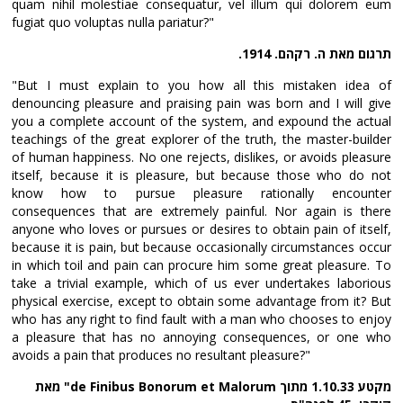
quam nihil molestiae consequatur, vel illum qui dolorem eum
fugiat quo voluptas nulla pariatur?"
תרגום מאת ה. רקהם. 1914.
"But I must explain to you how all this mistaken idea of
denouncing pleasure and praising pain was born and I will give
you a complete account of the system, and expound the actual
teachings of the great explorer of the truth, the master-builder
of human happiness. No one rejects, dislikes, or avoids pleasure
itself, because it is pleasure, but because those who do not
know how to pursue pleasure rationally encounter
consequences that are extremely painful. Nor again is there
anyone who loves or pursues or desires to obtain pain of itself,
because it is pain, but because occasionally circumstances occur
in which toil and pain can procure him some great pleasure. To
take a trivial example, which of us ever undertakes laborious
physical exercise, except to obtain some advantage from it? But
who has any right to find fault with a man who chooses to enjoy
a pleasure that has no annoying consequences, or one who
avoids a pain that produces no resultant pleasure?"
מקטע 1.10.33 מתוך de Finibus Bonorum et Malorum" מאת